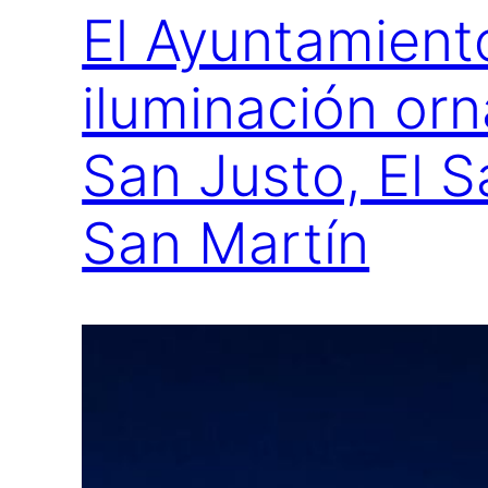
El Ayuntamient
iluminación orn
San Justo, El S
San Martín