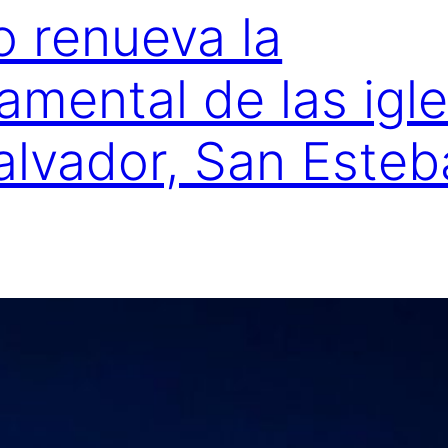
o renueva la
amental de las igl
alvador, San Esteb