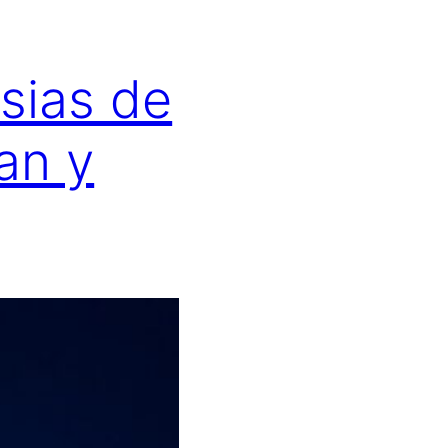
esias de
an y